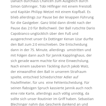
Danach durchaus Chancen zum Ausgleich durch
Simon Göhringer, Tobi Hilfinger mit einem Freistoß
und Kapitän Philipp Wetzel mit einem Kopfball. Es
blieb allerdings zur Pause bei der knappen Führung
für die Gastgeber. Ganz blöd dann direkt nach der
Pause das 2:0 für Bollschweil. Der Ball rutschte Dario
Capobianco unglücklich über den Fuß und
ausgerechnet unser Ex Dottinger Kenan Uzar durfte
den Ball zum 2:0 einschieben. Die Entscheidung
dann in der 75. Minute, allerdings umstritten und
mit Folgen dann auch für Jannik Kapplinghaus, der
sich gerade warm machte für eine Einwechslung.
Nach einem sauberen Täckling durch Jakob Walz,
der einwandfrei den Ball in unserem Strafraum
spielte, entschied Schiedsrichter Adler auf
Foulelfmeter, für uns eine Fehlentscheidung. Für
seinen flabsigen Spruch kassierte Jannik auch noch
eine rote Karte, allerdings auch völlig unnötig, da
sollte sich unser Routinier im Griff haben. Sebastian
Blechinger nahm das Geschenk dankend an und