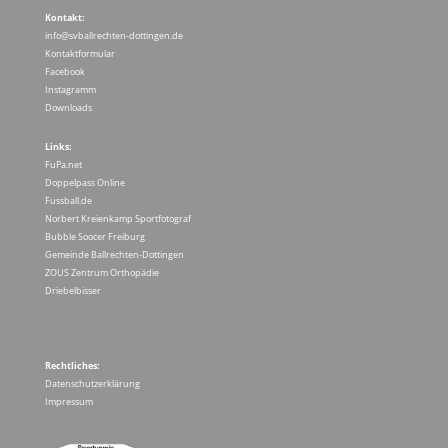
Kontakt:
info@svballrechten-dottingen.de
Kontaktformular
Facebook
Instagramm
Downloads
Links:
FuPa.net
Doppelpass Online
Fussball.de
Norbert Kreienkamp Sportfotograf
Bubble Soocer Freiburg
Gemeinde Ballrechten-Dottingen
ZOUS Zentrum Orthopädie
Driebelbisser
Rechtliches:
Datenschutzerklärung
Impressum