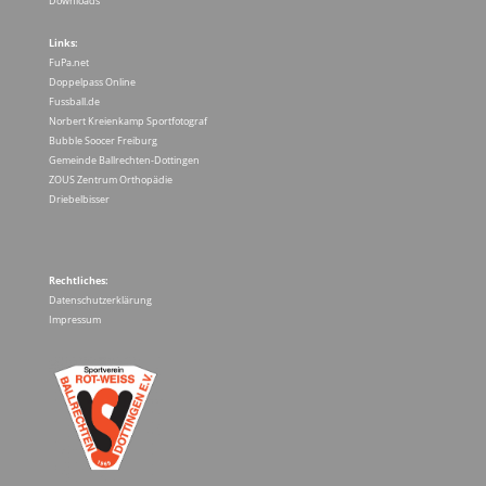
Downloads
Links:
FuPa.net
Doppelpass Online
Fussball.de
Norbert Kreienkamp Sportfotograf
Bubble Soocer Freiburg
Gemeinde Ballrechten-Dottingen
ZOUS Zentrum Orthopädie
Driebelbisser
Rechtliches:
Datenschutzerklärung
Impressum