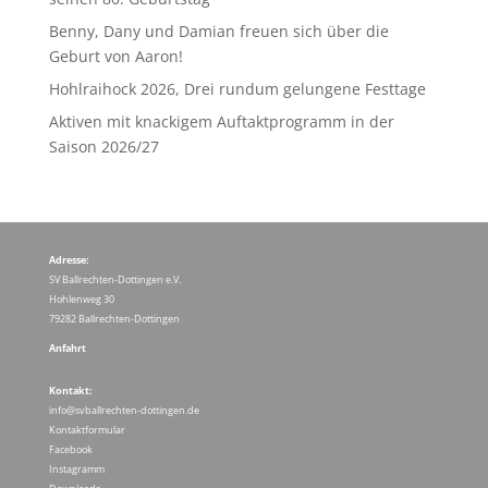
Benny, Dany und Damian freuen sich über die
Geburt von Aaron!
Hohlraihock 2026, Drei rundum gelungene Festtage
Aktiven mit knackigem Auftaktprogramm in der
Saison 2026/27
Adresse:
SV Ballrechten-Dottingen e.V.
Hohlenweg 30
79282 Ballrechten-Dottingen
Anfahrt
Kontakt:
info@svballrechten-dottingen.de
Kontaktformular
Facebook
Instagramm