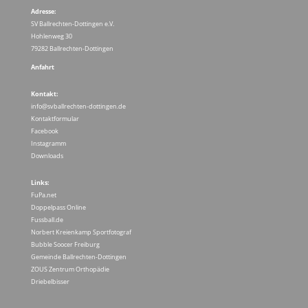
Adresse:
SV Ballrechten-Dottingen e.V.
Hohlenweg 30
79282 Ballrechten-Dottingen
Anfahrt
Kontakt:
info@svballrechten-dottingen.de
Kontaktformular
Facebook
Instagramm
Downloads
Links:
FuPa.net
Doppelpass Online
Fussball.de
Norbert Kreienkamp Sportfotograf
Bubble Soocer Freiburg
Gemeinde Ballrechten-Dottingen
ZOUS Zentrum Orthopädie
Driebelbisser