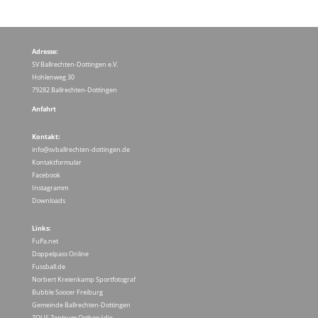
Adresse:
SV Ballrechten-Dottingen e.V.
Hohlenweg 30
79282 Ballrechten-Dottingen
Anfahrt
Kontakt:
info@svballrechten-dottingen.de
Kontaktformular
Facebook
Instagramm
Downloads
Links:
FuPa.net
Doppelpass Online
Fussball.de
Norbert Kreienkamp Sportfotograf
Bubble Soocer Freiburg
Gemeinde Ballrechten-Dottingen
ZOUS Zentrum Orthopädie