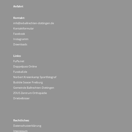
Anfahrt
Kontakt:
info@svballrechten-dottingen.de
Kontaktformular
Facebook
Instagramm
Downloads
Links:
FuPa.net
Doppelpass Online
Fussball.de
Norbert Kreienkamp Sportfotograf
Bubble Soocer Freiburg
Gemeinde Ballrechten-Dottingen
ZOUS Zentrum Orthopädie
Driebelbisser
Rechtliches:
Datenschutzerklärung
Impressum