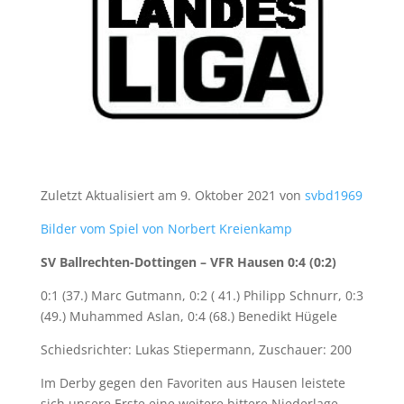
Zuletzt Aktualisiert am 9. Oktober 2021 von
svbd1969
Bilder vom Spiel von Norbert Kreienkamp
SV Ballrechten-Dottingen – VFR Hausen 0:4 (0:2)
0:1 (37.) Marc Gutmann, 0:2 ( 41.) Philipp Schnurr, 0:3
(49.) Muhammed Aslan, 0:4 (68.) Benedikt Hügele
Schiedsrichter: Lukas Stiepermann, Zuschauer: 200
Im Derby gegen den Favoriten aus Hausen leistete
sich unsere Erste eine weitere bittere Niederlage,