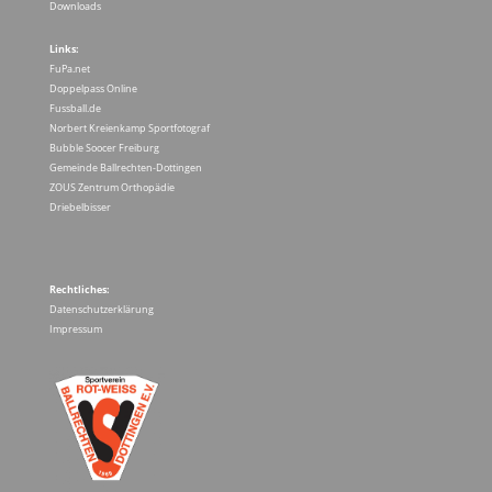
Downloads
Links:
FuPa.net
Doppelpass Online
Fussball.de
Norbert Kreienkamp Sportfotograf
Bubble Soocer Freiburg
Gemeinde Ballrechten-Dottingen
ZOUS Zentrum Orthopädie
Driebelbisser
Rechtliches:
Datenschutzerklärung
Impressum