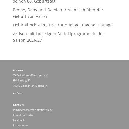
seinen 80. Geburtstag
Benny, Dany und Damian freuen sich über die
Geburt von Aaron!
Hohlraihock 2026, Drei rundum gelungene Festtage
Aktiven mit knackigem Auftaktprogramm in der
Saison 2026/27
Adresse:
SV Ballrechten-Dottingen e.V.
Hohlenweg 30
79282 Ballrechten-Dottingen
Anfahrt
Kontakt:
info@svballrechten-dottingen.de
Kontaktformular
Facebook
Instagramm