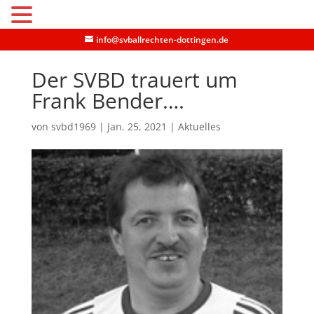
MENU
info@svballrechten-dottingen.de
Der SVBD trauert um
Frank Bender….
von
svbd1969
|
Jan. 25, 2021
|
Aktuelles