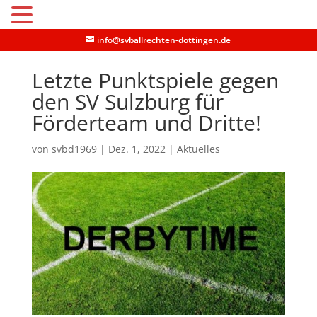
MENU
info@svballrechten-dottingen.de
Letzte Punktspiele gegen
den SV Sulzburg für
Förderteam und Dritte!
von
svbd1969
|
Dez. 1, 2022
|
Aktuelles