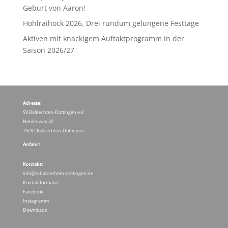
Geburt von Aaron!
Hohlraihock 2026, Drei rundum gelungene Festtage
Aktiven mit knackigem Auftaktprogramm in der
Saison 2026/27
Adresse:
SV Ballrechten-Dottingen e.V.
Hohlenweg 30
79282 Ballrechten-Dottingen
Anfahrt
Kontakt:
info@svballrechten-dottingen.de
Kontaktformular
Facebook
Instagramm
Downloads