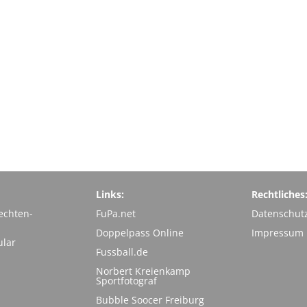
Links:
Rechtliches
echten-
FuPa.net
Datenschut
Doppelpass Online
Impressum
ular
Fussball.de
Norbert Kreienkamp
Sportfotograf
Bubble Soocer Freiburg