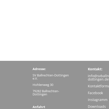
Adresse:
Kontakt:
SV Ballrechten-Dottingen
info@svballr
e.V.
dottingen.de
Hohlenweg 30
Kontaktform
79282 Ballrechten-
Facebook
Dottingen
Instagramm
Downloads
Anfahrt