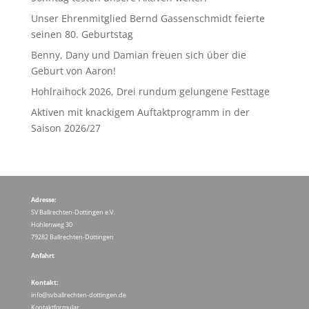
Unser Ehrenmitglied Bernd Gassenschmidt feierte
seinen 80. Geburtstag
Benny, Dany und Damian freuen sich über die
Geburt von Aaron!
Hohlraihock 2026, Drei rundum gelungene Festtage
Aktiven mit knackigem Auftaktprogramm in der
Saison 2026/27
Adresse:
SV Ballrechten-Dottingen e.V.
Hohlenweg 30
79282 Ballrechten-Dottingen
Anfahrt
Kontakt:
info@svballrechten-dottingen.de
Kontaktformular