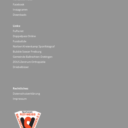
Facebook
Instagramm
Downloads
Links:
FuPa.net
Doppelpass Online
Fussball.de
Norbert Kreienkamp Sportfotograf
Bubble Soocer Freiburg
Gemeinde Ballrechten-Dottingen
ZOUS Zentrum Orthopädie
Driebelbisser
Rechtliches:
Datenschutzerklärung
Impressum