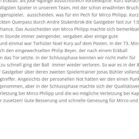
Eckball, als Jose Ngonge aussichtsreich vorbeiköpfte. Kurz danac
fälligsten Spieler in unserem Team, mit der schon erwähnten Bruch
enspieler, ausscheiden, was für ein Pech für Mirco Philipp. Kurz
kten Querpass durch Andre Stukenbrok die Gastgeber fast zur 1:
chance. Das Ausscheiden von Mirco Philipp machte sich bemerkba
ben Stunde immer zwingender, vergaben aber einige gute
und einmal war Torhüter Noel Kury auf dem Posten. In der 73. Mi
rch den eingewechselten Philip Beyer, der nach einem Eckball
 das Tor setzte. In der Schlussphase konnten wir nicht mehr für
zu schnell ging der Ball immer wieder verloren. So war es in der 8
r Gastgeber über deren zweiten Spielertrainer Jonas Bühler vollen
egtreffer. Angesichts der personellen Not hätten wir den einen Punk
tgenommen, aber in der Schlussphase machte sich der Qualitätsver
letzung bei Mirco Philipp und die wo mögliche Verletzung bei Kap
hr zusetzen! Gute Besserung und schnelle Genesung für Mirco und