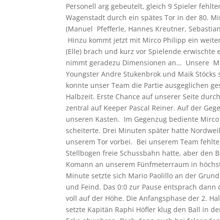
Personell arg gebeutelt, gleich 9 Spieler fehl
Wagenstadt durch ein spätes Tor in der 80. Mi
(Manuel Pfefferle, Hannes Kreutner, Sebastia
Hinzu kommt jetzt mit Mirco Philipp ein weite
(Elle) brach und kurz vor Spielende erwischte
nimmt geradezu Dimensionen an… Unsere Manns
Youngster Andre Stukenbrok und Maik Stöcks s
konnte unser Team die Partie ausgeglichen ges
Halbzeit. Erste Chance auf unserer Seite durc
zentral auf Keeper Pascal Reiner. Auf der Gege
unseren Kasten. Im Gegenzug bediente Mirco 
scheiterte. Drei Minuten später hatte Nordwei
unserem Tor vorbei. Bei unserem Team fehlte 
Stellbogen freie Schussbahn hatte, aber den Ba
Komann an unserem Fünfmeterraum in höchster
Minute setzte sich Mario Paolillo an der Grun
und Feind. Das 0:0 zur Pause entsprach dann
voll auf der Höhe. Die Anfangsphase der 2. H
setzte Kapitän Raphi Höfler klug den Ball in 