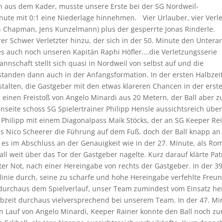
ten aus dem Kader, musste unsere Erste bei der SG Nordweil-
nute mit 0:1 eine Niederlage hinnehmen. Vier Urlauber, vier Verle
n Chapman, Jens Kunzelmann) plus der gesperrte Jonas Rinderle.
rer Schwer Verletzter hinzu, der sich in der 50. Minute den Untera
 es auch noch unseren Kapitän Raphi Höfler….die Verletzungsserie
chaft stellt sich quasi in Nordweil von selbst auf und die
tanden dann auch in der Anfangsformation. In der ersten Halbzei
talten, die Gastgeber mit den etwas klareren Chancen in der erst
h einen Freistoß von Angelo Minardi aus 20 Metern, der Ball aber z
nseite schoss SG Spielertrainer Philipp Hensle aussichtsreich übe
Philipp mit einem Diagonalpass Maik Stöcks, der an SG Keeper Re
ls Nico Scheerer die Führung auf dem Fuß, doch der Ball knapp an
es im Abschluss an der Genauigkeit wie in der 27. Minute, als Ro
ll weit über das Tor der Gastgeber nagelte. Kurz darauf klärte Pat
 Not, nach einer Hereingabe von rechts der Gastgeber. In der 39
dlinie durch, seine zu scharfe und hohe Hereingabe verfehlte Freu
 durchaus dem Spielverlauf, unser Team zumindest vom Einsatz he
albzeit durchaus vielversprechend bei unserem Team. In der 47. Mi
den Lauf von Angelo Minardi, Keeper Rainer konnte den Ball noch zu