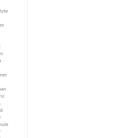
tzte
rm
t
en
u
r
iner
man
ric
.
nd
r
nute
r