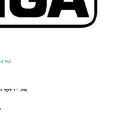
bd1969
ingen 1:0 (0:0)
k