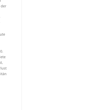
h
 der
0
r
nute
0.
dete
t,
lust
itän