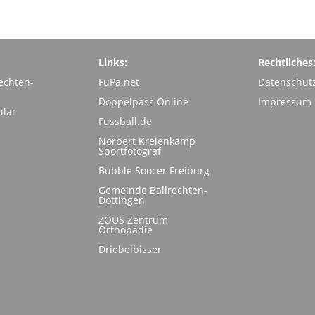
Links:
Rechtliches
echten-
FuPa.net
Datenschut
Doppelpass Online
Impressum
ular
Fussball.de
Norbert Kreienkamp
Sportfotograf
Bubble Soocer Freiburg
Gemeinde Ballrechten-
Dottingen
ZOUS Zentrum
Orthopädie
Driebelbisser