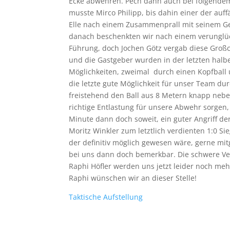
Ecke abwehren. Pech dann auch bei folgendem 
musste Mirco Philipp, bis dahin einer der auf
Elle nach einem Zusammenprall mit seinem Geg
danach beschenkten wir nach einem verunglüc
Führung, doch Jochen Götz vergab diese Groß
und die Gastgeber wurden in der letzten hal
Möglichkeiten, zweimal durch einen Kopfball 
die letzte gute Möglichkeit für unser Team du
freistehend den Ball aus 8 Metern knapp neben
richtige Entlastung für unsere Abwehr sorgen, 
Minute dann doch soweit, ein guter Angriff de
Moritz Winkler zum letztlich verdienten 1:0 Si
der definitiv möglich gewesen wäre, gerne mi
bei uns dann doch bemerkbar. Die schwere Ver
Raphi Höfler werden uns jetzt leider noch me
Raphi wünschen wir an dieser Stelle!
Taktische Aufstellung