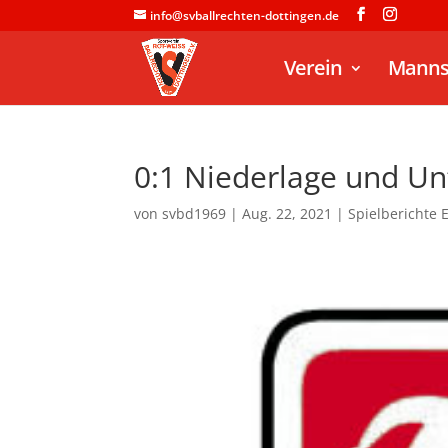
info@svballrechten-dottingen.de
Verein
Manns
0:1 Niederlage und Un
von
svbd1969
|
Aug. 22, 2021
|
Spielberichte 