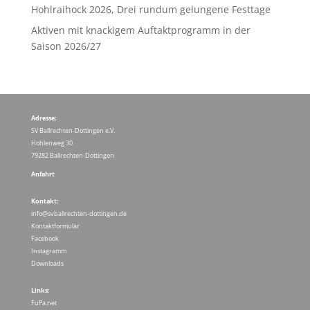
Hohlraihock 2026, Drei rundum gelungene Festtage
Aktiven mit knackigem Auftaktprogramm in der
Saison 2026/27
Adresse:
SV Ballrechten-Dottingen e.V.
Hohlenweg 30
79282 Ballrechten-Dottingen
Anfahrt
Kontakt:
info@svballrechten-dottingen.de
Kontaktformular
Facebook
Instagramm
Downloads
Links:
FuPa.net