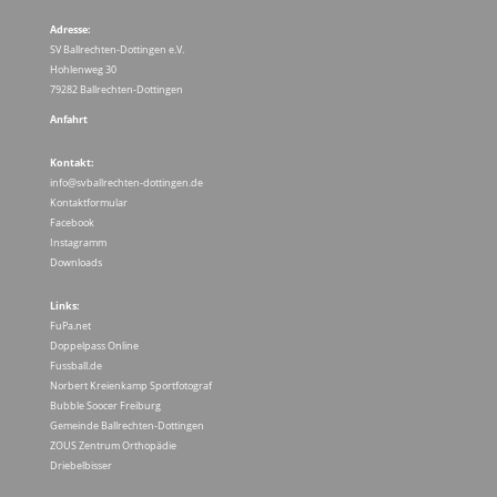
Adresse:
SV Ballrechten-Dottingen e.V.
Hohlenweg 30
79282 Ballrechten-Dottingen
Anfahrt
Kontakt:
info@svballrechten-dottingen.de
Kontaktformular
Facebook
Instagramm
Downloads
Links:
FuPa.net
Doppelpass Online
Fussball.de
Norbert Kreienkamp Sportfotograf
Bubble Soocer Freiburg
Gemeinde Ballrechten-Dottingen
ZOUS Zentrum Orthopädie
Driebelbisser