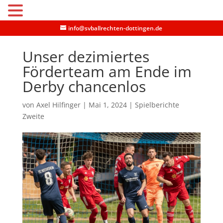
MENU
info@svballrechten-dottingen.de
Unser dezimiertes
Förderteam am Ende im
Derby chancenlos
von
Axel Hilfinger
|
Mai 1, 2024
|
Spielberichte
Zweite