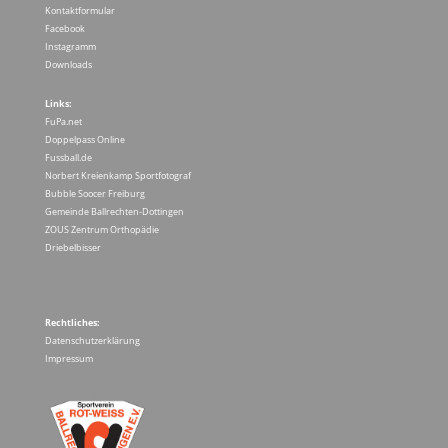
Kontaktformular
Facebook
Instagramm
Downloads
Links:
FuPa.net
Doppelpass Online
Fussball.de
Norbert Kreienkamp Sportfotograf
Bubble Soocer Freiburg
Gemeinde Ballrechten-Dottingen
ZOUS Zentrum Orthopädie
Driebelbisser
Rechtliches:
Datenschutzerklärung
Impressum