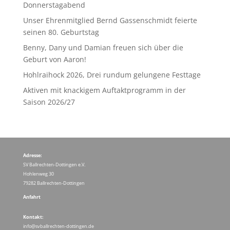
Donnerstagabend
Unser Ehrenmitglied Bernd Gassenschmidt feierte
seinen 80. Geburtstag
Benny, Dany und Damian freuen sich über die
Geburt von Aaron!
Hohlraihock 2026, Drei rundum gelungene Festtage
Aktiven mit knackigem Auftaktprogramm in der
Saison 2026/27
Adresse:
SV Ballrechten-Dottingen e.V.
Hohlenweg 30
79282 Ballrechten-Dottingen
Anfahrt
Kontakt:
info@svballrechten-dottingen.de