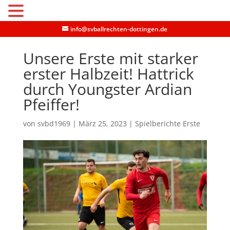
MENU
info@svballrechten-dottingen.de
Unsere Erste mit starker
erster Halbzeit! Hattrick
durch Youngster Ardian
Pfeiffer!
von
svbd1969
|
März 25, 2023
|
Spielberichte Erste