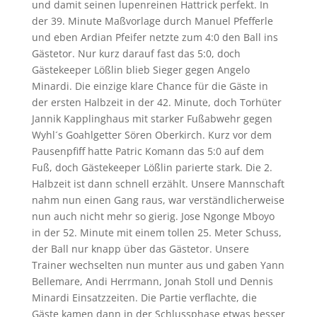
und damit seinen lupenreinen Hattrick perfekt. In
der 39. Minute Maßvorlage durch Manuel Pfefferle
und eben Ardian Pfeifer netzte zum 4:0 den Ball ins
Gästetor. Nur kurz darauf fast das 5:0, doch
Gästekeeper Lößlin blieb Sieger gegen Angelo
Minardi. Die einzige klare Chance für die Gäste in
der ersten Halbzeit in der 42. Minute, doch Torhüter
Jannik Kapplinghaus mit starker Fußabwehr gegen
Wyhl´s Goahlgetter Sören Oberkirch. Kurz vor dem
Pausenpfiff hatte Patric Komann das 5:0 auf dem
Fuß, doch Gästekeeper Lößlin parierte stark. Die 2.
Halbzeit ist dann schnell erzählt. Unsere Mannschaft
nahm nun einen Gang raus, war verständlicherweise
nun auch nicht mehr so gierig. Jose Ngonge Mboyo
in der 52. Minute mit einem tollen 25. Meter Schuss,
der Ball nur knapp über das Gästetor. Unsere
Trainer wechselten nun munter aus und gaben Yann
Bellemare, Andi Herrmann, Jonah Stoll und Dennis
Minardi Einsatzzeiten. Die Partie verflachte, die
Gäste kamen dann in der Schlussphase etwas besser