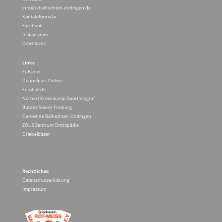
info@svballrechten-dottingen.de
Kontaktformular
Facebook
Instagramm
Downloads
Links:
FuPa.net
Doppelpass Online
Fussball.de
Norbert Kreienkamp Sportfotograf
Bubble Soocer Freiburg
Gemeinde Ballrechten-Dottingen
ZOUS Zentrum Orthopädie
Driebelbisser
Rechtliches:
Datenschutzerklärung
Impressum