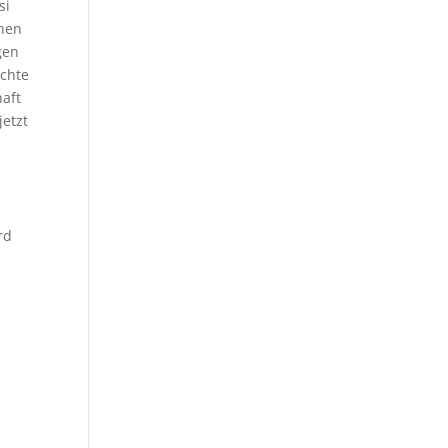
si
inen
gen
ichte
aft
jetzt
n
rd