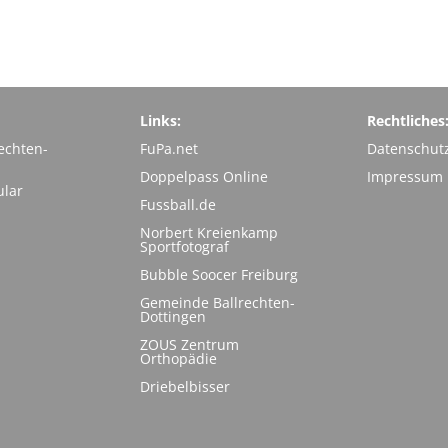
Links:
Rechtliches
echten-
FuPa.net
Datenschut
Doppelpass Online
Impressum
ular
Fussball.de
Norbert Kreienkamp
Sportfotograf
Bubble Soocer Freiburg
Gemeinde Ballrechten-
Dottingen
ZOUS Zentrum
Orthopädie
Driebelbisser