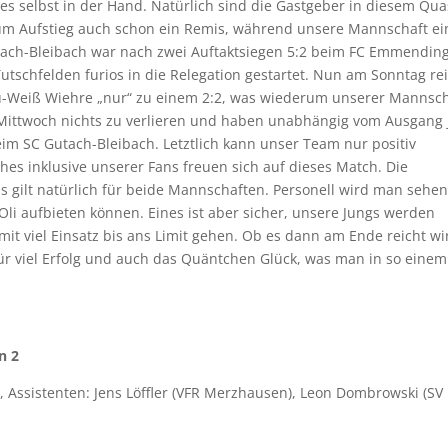
s selbst in der Hand. Natürlich sind die Gastgeber in diesem Qua
 zum Aufstieg auch schon ein Remis, während unsere Mannschaft e
utach-Bleibach war nach zwei Auftaktsiegen 5:2 beim FC Emmendin
tschfelden furios in die Relegation gestartet. Nun am Sonntag re
au-Weiß Wiehre „nur“ zu einem 2:2, was wiederum unserer Mannsch
 Mittwoch nichts zu verlieren und haben unabhängig vom Ausgang 
beim SC Gutach-Bleibach. Letztlich kann unser Team nur positiv
es inklusive unserer Fans freuen sich auf dieses Match. Die
as gilt natürlich für beide Mannschaften. Personell wird man sehe
li aufbieten können. Eines ist aber sicher, unsere Jungs werden
it viel Einsatz bis ans Limit gehen. Ob es dann am Ende reicht wi
 viel Erfolg und auch das Quäntchen Glück, was man in so einem
n 2
, Assistenten: Jens Löffler (VFR Merzhausen), Leon Dombrowski (SV