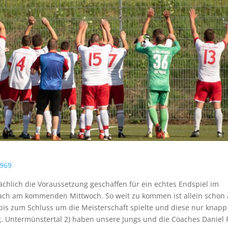
969
chlich die Voraussetzung geschaffen für ein echtes Endspiel im
bach am kommenden Mittwoch. So weit zu kommen ist allein schon 
 bis zum Schluss um die Meisterschaft spielte und diese nur knapp
. Untermünstertal 2) haben unsere Jungs und die Coaches Daniel P