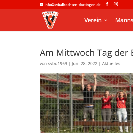
info@svballrechten-dottingen.de
Verein
Manns
Am Mittwoch Tag der E
von
svbd1969
|
Juni 28, 2022
|
Aktuelles