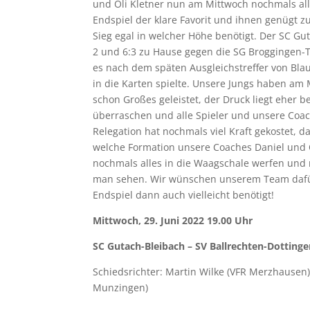
und Oli Kletner nun am Mittwoch nochmals alle
Endspiel der klare Favorit und ihnen genügt
Sieg egal in welcher Höhe benötigt. Der SC G
2 und 6:3 zu Hause gegen die SG Broggingen-Tu
es nach dem späten Ausgleichstreffer von Bl
in die Karten spielte. Unsere Jungs haben am
schon Großes geleistet, der Druck liegt eher 
überraschen und alle Spieler und unsere Coach
Relegation hat nochmals viel Kraft gekostet, d
welche Formation unsere Coaches Daniel und O
nochmals alles in die Waagschale werfen und m
man sehen. Wir wünschen unserem Team dafür
Endspiel dann auch vielleicht benötigt!
Mittwoch, 29. Juni 2022 19.00 Uhr
SC Gutach-Bleibach – SV Ballrechten-Dottinge
Schiedsrichter: Martin Wilke (VFR Merzhausen)
Munzingen)