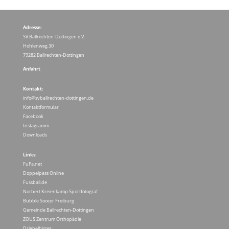
Adresse:
SV Ballrechten-Dottingen e.V.
Hohlenweg 30
79282 Ballrechten-Dottingen
Anfahrt
Kontakt:
info@svballrechten-dottingen.de
Kontaktformular
Facebook
Instagramm
Downloads
Links:
FuPa.net
Doppelpass Online
Fussball.de
Norbert Kreienkamp Sportfotograf
Bubble Soocer Freiburg
Gemeinde Ballrechten-Dottingen
ZOUS Zentrum Orthopädie
Driebelbisser