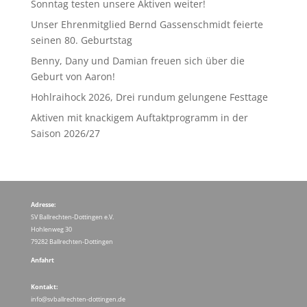
Sonntag testen unsere Aktiven weiter!
Unser Ehrenmitglied Bernd Gassenschmidt feierte
seinen 80. Geburtstag
Benny, Dany und Damian freuen sich über die
Geburt von Aaron!
Hohlraihock 2026, Drei rundum gelungene Festtage
Aktiven mit knackigem Auftaktprogramm in der
Saison 2026/27
Adresse:
SV Ballrechten-Dottingen e.V.
Hohlenweg 30
79282 Ballrechten-Dottingen
Anfahrt
Kontakt:
info@svballrechten-dottingen.de