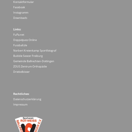
Kontaktformular
Facebook
Instagramm
Downloads
Links:
FuPa.net
Doppelpass Online
Fussball.de
Norbert Kreienkamp Sportfotograf
Bubble Soocer Freiburg
Gemeinde Ballrechten-Dottingen
ZOUS Zentrum Orthopädie
Driebelbisser
Rechtliches:
Datenschutzerklärung
Impressum