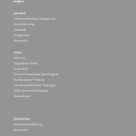
Anfahrt
Kontakt:
info@svballrechten-dottingen.de
Kontaktformular
Facebook
Instagramm
Downloads
Links:
FuPa.net
Doppelpass Online
Fussball.de
Norbert Kreienkamp Sportfotograf
Bubble Soocer Freiburg
Gemeinde Ballrechten-Dottingen
ZOUS Zentrum Orthopädie
Driebelbisser
Rechtliches:
Datenschutzerklärung
Impressum