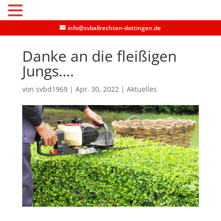
MENU
info@svballrechten-dottingen.de
Danke an die fleißigen
Jungs….
von
svbd1969
|
Apr. 30, 2022
|
Aktuelles