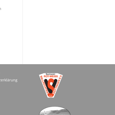
h
:
zerklärung