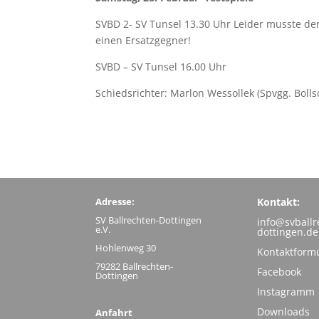
SVBD 2- SV Tunsel 13.30 Uhr Leider musste der
einen Ersatzgegner!
SVBD – SV Tunsel 16.00 Uhr
Schiedsrichter: Marlon Wessollek (Spvgg. Bolls
Adresse:
Kontakt:
SV Ballrechten-Dottingen
info@svballr
e.V.
dottingen.de
Hohlenweg 30
Kontaktform
79282 Ballrechten-
Facebook
Dottingen
Instagramm
Downloads
Anfahrt