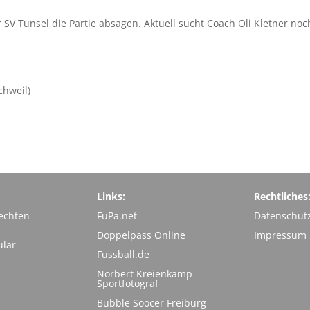
 SV Tunsel die Partie absagen. Aktuell sucht Coach Oli Kletner noc
chweil)
Links:
Rechtliches
echten-
FuPa.net
Datenschut
Doppelpass Online
Impressum
ular
Fussball.de
Norbert Kreienkamp
Sportfotograf
Bubble Soocer Freiburg