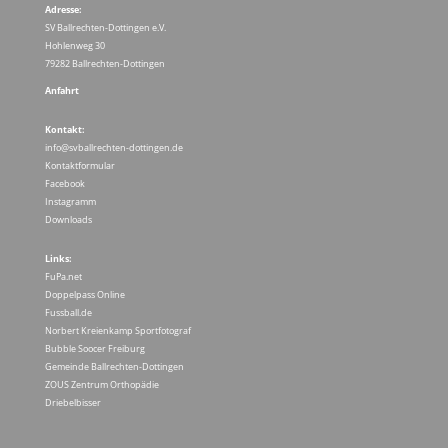
Adresse:
SV Ballrechten-Dottingen e.V.
Hohlenweg 30
79282 Ballrechten-Dottingen
Anfahrt
Kontakt:
info@svballrechten-dottingen.de
Kontaktformular
Facebook
Instagramm
Downloads
Links:
FuPa.net
Doppelpass Online
Fussball.de
Norbert Kreienkamp Sportfotograf
Bubble Soocer Freiburg
Gemeinde Ballrechten-Dottingen
ZOUS Zentrum Orthopädie
Driebelbisser