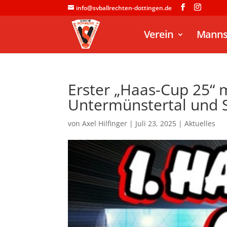
info@svballrechten-dottingen.de
Verein
Manns
Erster „Haas-Cup 25“ 
Untermünstertal und
von
Axel Hilfinger
|
Juli 23, 2025
|
Aktuelles