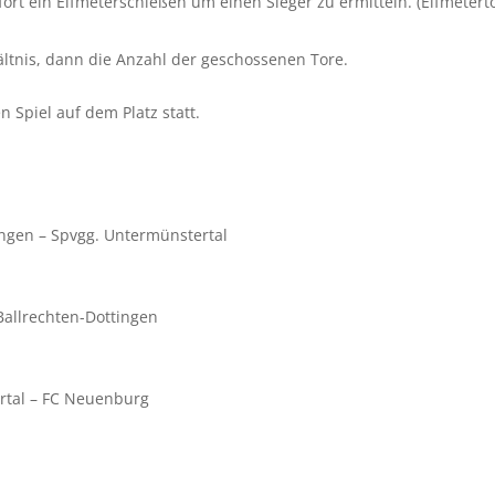
ort ein Elfmeterschießen um einen Sieger zu ermitteln. (Elfmetert
ältnis, dann die Anzahl der geschossenen Tore.
n Spiel auf dem Platz statt.
– Spvgg. Untermünstertal
echten-Dottingen
 – FC Neuenburg