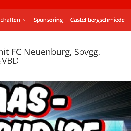
chaften
Sponsoring
Castellbergschmiede
mit FC Neuenburg, Spvgg.
 SVBD