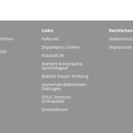
Links:
Rechtliches
echten-
FuPa.net
Datenschut
Doppelpass Online
Impressum
ular
Fussball.de
Norbert Kreienkamp
Sportfotograf
Bubble Soocer Freiburg
Gemeinde Ballrechten-
Dottingen
ZOUS Zentrum
Orthopädie
Driebelbisser