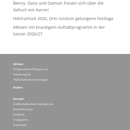
Benny, Dany und Damian freuen sich über die
Geburt von Aaron!
Hohlraihock 2026, Drei rundum gelungene Festtage
Aktiven mit knackigem Auftaktprogramm in der
Saison 2026/27
Adresse:
SV Ballrechten-Dottingen e.V.
Hohlenweg 30
79282 Ballrechten-Dottingen
Anfahrt
Kontakt:
info@svballrechten-dottingen.de
Kontaktformular
Facebook
Instagramm
Downloads