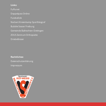
Links:
FuPa.net
Doppelpass Online
Fussball.de
Norbert Kreienkamp Sportfotograf
Bubble Soocer Freiburg
Gemeinde Ballrechten-Dottingen
ZOUS Zentrum Orthopädie
Driebelbisser
Rechtliches:
Datenschutzerklärung
Impressum