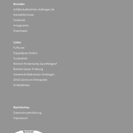
Kontakt:
info@svballrechten-dottingen.de
Kontaktformular
Facebook
Instagramm
Downloads
Links:
FuPa.net
Doppelpass Online
Fussball.de
Norbert Kreienkamp Sportfotograf
Bubble Soocer Freiburg
Gemeinde Ballrechten-Dottingen
ZOUS Zentrum Orthopädie
Driebelbisser
Rechtliches:
Datenschutzerklärung
Impressum