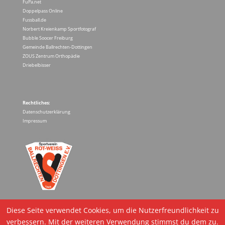
FuPa.net
Doppelpass Online
Fussball.de
Norbert Kreienkamp Sportfotograf
Bubble Soocer Freiburg
Gemeinde Ballrechten-Dottingen
ZOUS Zentrum Orthopädie
Driebelbisser
Rechtliches:
Datenschutzerklärung
Impressum
Diese Seite verwendet Cookies, um die Nutzerfreundlichkeit zu
verbessern. Mit der weiteren Verwendung stimmst du dem zu.