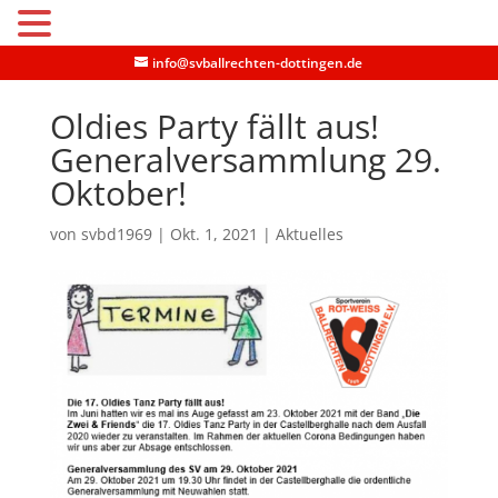
MENU
info@svballrechten-dottingen.de
Oldies Party fällt aus!
Generalversammlung 29.
Oktober!
von
svbd1969
|
Okt. 1, 2021
|
Aktuelles