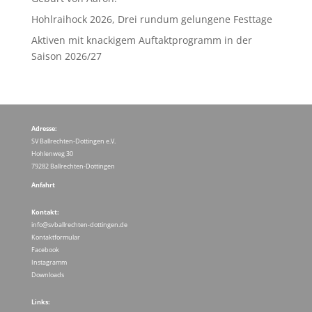
Hohlraihock 2026, Drei rundum gelungene Festtage
Aktiven mit knackigem Auftaktprogramm in der
Saison 2026/27
Adresse:
SV Ballrechten-Dottingen e.V.
Hohlenweg 30
79282 Ballrechten-Dottingen
Anfahrt
Kontakt:
info@svballrechten-dottingen.de
Kontaktformular
Facebook
Instagramm
Downloads
Links: