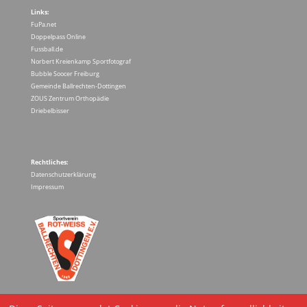
Links:
FuPa.net
Doppelpass Online
Fussball.de
Norbert Kreienkamp Sportfotograf
Bubble Soocer Freiburg
Gemeinde Ballrechten-Dottingen
ZOUS Zentrum Orthopädie
Driebelbisser
Rechtliches:
Datenschutzerklärung
Impressum