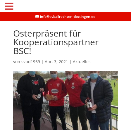
MENU
info@svballrechten-dottingen.de
Osterpräsent für
Kooperationspartner
BSC!
von
svbd1969
|
Apr. 3, 2021
|
Aktuelles