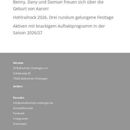
Benny, Dany und Damian freuen sich über die
Geburt von Aaron!
Hohlraihock 2026, Drei rundum gelungene Festtage
Aktiven mit knackigem Auftaktprogramm in der
Saison 2026/27
Adresse:
SV Ballrechten-Dottingen e.V.
Hohlenweg 30
79282 Ballrechten-Dottingen
Anfahrt
Kontakt:
info@svballrechten-dottingen.de
Kontaktformular
Facebook
Instagramm
Downloads