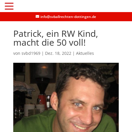
MENU
info@svballrechten-dottingen.de
Patrick, ein RW Kind,
macht die 50 voll!
von
svbd1969
|
Dez. 18, 2022
|
Aktuelles