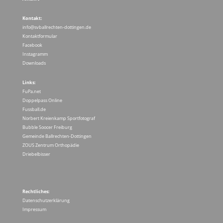
Kontakt:
info@svballrechten-dottingen.de
Kontaktformular
Facebook
Instagramm
Downloads
Links:
FuPa.net
Doppelpass Online
Fussball.de
Norbert Kreienkamp Sportfotograf
Bubble Soocer Freiburg
Gemeinde Ballrechten-Dottingen
ZOUS Zentrum Orthopädie
Driebelbisser
Rechtliches:
Datenschutzerklärung
Impressum