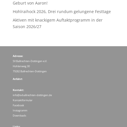
Geburt von Aaron!
Hohlraihock 2026, Drei rundum gelungene Festtage
Aktiven mit knackigem Auftaktprogramm in der
Saison 2026/27
Adresse:
SV Ballrechten-Dottingen e.V.
Hohlenweg 30
79282 Ballrechten-Dottingen
Anfahrt
Kontakt:
info@svballrechten-dottingen.de
Kontaktformular
Facebook
Instagramm
Downloads
Links: