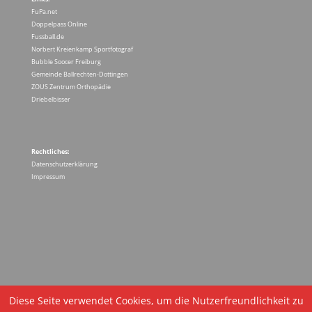
FuPa.net
Doppelpass Online
Fussball.de
Norbert Kreienkamp Sportfotograf
Bubble Soocer Freiburg
Gemeinde Ballrechten-Dottingen
ZOUS Zentrum Orthopädie
Driebelbisser
Rechtliches:
Datenschutzerklärung
Impressum
Diese Seite verwendet Cookies, um die Nutzerfreundlichkeit zu