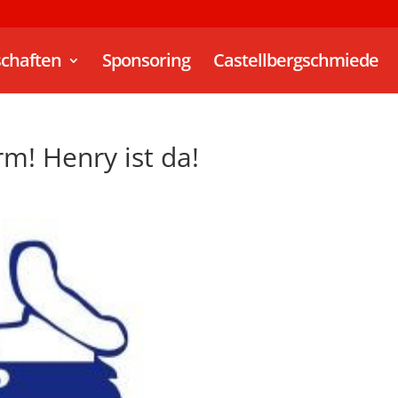
chaften
Sponsoring
Castellbergschmiede
m! Henry ist da!