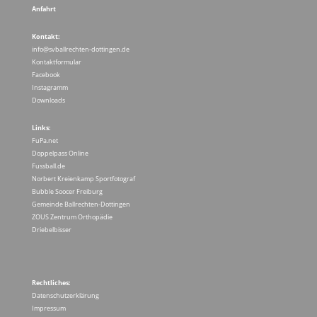
Anfahrt
Kontakt:
info@svballrechten-dottingen.de
Kontaktformular
Facebook
Instagramm
Downloads
Links:
FuPa.net
Doppelpass Online
Fussball.de
Norbert Kreienkamp Sportfotograf
Bubble Soocer Freiburg
Gemeinde Ballrechten-Dottingen
ZOUS Zentrum Orthopädie
Driebelbisser
Rechtliches:
Datenschutzerklärung
Impressum