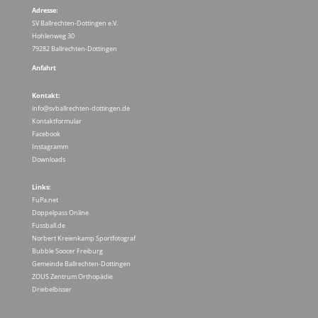
Adresse:
SV Ballrechten-Dottingen e.V.
Hohlenweg 30
79282 Ballrechten-Dottingen
Anfahrt
Kontakt:
info@svballrechten-dottingen.de
Kontaktformular
Facebook
Instagramm
Downloads
Links:
FuPa.net
Doppelpass Online
Fussball.de
Norbert Kreienkamp Sportfotograf
Bubble Soocer Freiburg
Gemeinde Ballrechten-Dottingen
ZOUS Zentrum Orthopädie
Driebelbisser