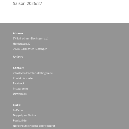
Saison 2026/27
Adresse:
SV Ballrechten-Dottingen e.V.
Hohlenweg 30
79282 Ballrechten-Dottingen
Anfahrt
Kontakt:
info@svballrechten-dottingen.de
Kontaktformular
Facebook
Instagramm
Downloads
Links:
FuPa.net
Doppelpass Online
Fussball.de
Norbert Kreienkamp Sportfotograf