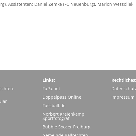
urg), Assistenten: Daniel Zemke (FC Neuenburg), Marlon Wessollek
Links:
Rechtliches
echten-
FuPa.net
Datenschut
Doppelpass Online
Impressum
ular
Fussball.de
Norbert Kreienkamp
Sportfotograf
Bubble Soocer Freiburg
Gemeinde Ballrechten-