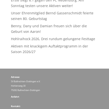
Erste siegt 6:1 gegen den FC Neuenburg. Am
Sonntag testen unsere Aktiven weiter!
Unser Ehrenmitglied Bernd Gassenschmidt feierte
seinen 80. Geburtstag
Benny, Dany und Damian freuen sich über die
Geburt von Aaron!
Hohlraihock 2026, Drei rundum gelungene Festtage
Aktiven mit knackigem Auftaktprogramm in der
Saison 2026/27
Adresse:
SV Ballrechten-Dottingen e.V.
Hohlenweg 30
79282 Ballrechten-Dottingen
Anfahrt
Kontakt: