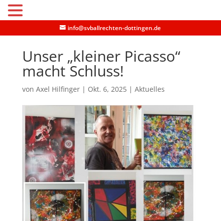
MENU
info@svballrechten-dottingen.de
Unser „kleiner Picasso“
macht Schluss!
von
Axel Hilfinger
|
Okt. 6, 2025
|
Aktuelles