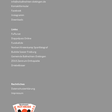
info@svballrechten-dottingen.de
Kontaktformular
Facebook
Instagramm
Downloads
Links:
FuPa.net
Doppelpass Online
Fussball.de
Norbert Kreienkamp Sportfotograf
Bubble Soocer Freiburg
Gemeinde Ballrechten-Dottingen
ZOUS Zentrum Orthopädie
Driebelbisser
Rechtliches:
Datenschutzerklärung
Impressum