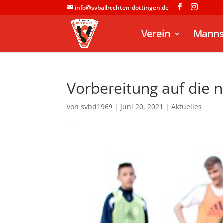
info@svballrechten-dottingen.de
Verein
Manns
Vorbereitung auf die n
von
svbd1969
|
Juni 20, 2021
|
Aktuelles