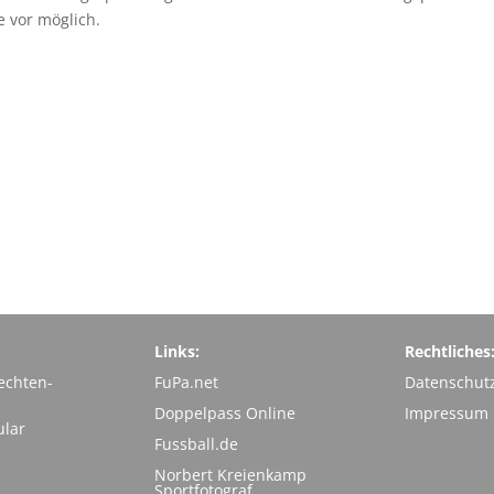
 vor möglich.
Links:
Rechtliches
echten-
FuPa.net
Datenschut
Doppelpass Online
Impressum
ular
Fussball.de
Norbert Kreienkamp
Sportfotograf