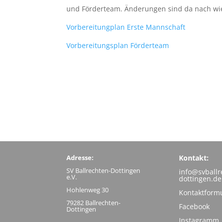
und Förderteam. Änderungen sind da nach wie
Vorbereitungplan Erste Mannschaft
Vorbereitungsplan Förderteam
Adresse:
Kontakt:
SV Ballrechten-Dottingen
info@svballr
e.V.
dottingen.de
Hohlenweg 30
Kontaktform
79282 Ballrechten-
Facebook
Dottingen
Instagramm