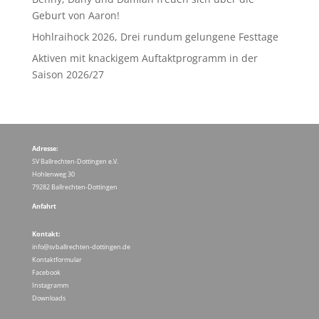
Geburt von Aaron!
Hohlraihock 2026, Drei rundum gelungene Festtage
Aktiven mit knackigem Auftaktprogramm in der
Saison 2026/27
Adresse:
SV Ballrechten-Dottingen e.V.
Hohlenweg 30
79282 Ballrechten-Dottingen
Anfahrt
Kontakt:
info@svballrechten-dottingen.de
Kontaktformular
Facebook
Instagramm
Downloads