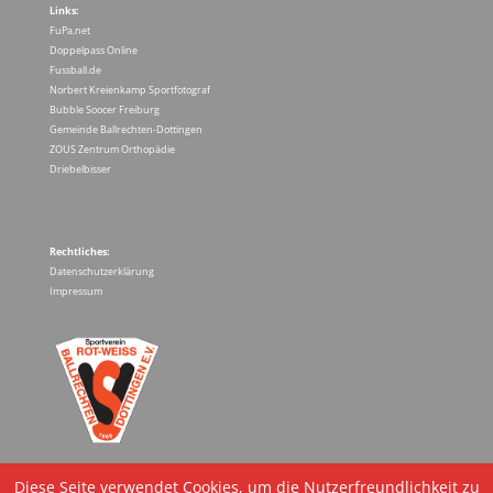
Links:
FuPa.net
Doppelpass Online
Fussball.de
Norbert Kreienkamp Sportfotograf
Bubble Soocer Freiburg
Gemeinde Ballrechten-Dottingen
ZOUS Zentrum Orthopädie
Driebelbisser
Rechtliches:
Datenschutzerklärung
Impressum
Diese Seite verwendet Cookies, um die Nutzerfreundlichkeit zu