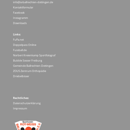
info@svballrechten-dottingen.de
Kontaktformular
Facebook
Instagramm
Downloads
Links:
FuPa.net
Doppelpass Online
Fussball.de
Norbert Kreienkamp Sportfotograf
Bubble Soocer Freiburg
Gemeinde Ballrechten-Dottingen
ZOUS Zentrum Orthopädie
Driebelbisser
Rechtliches:
Datenschutzerklärung
Impressum