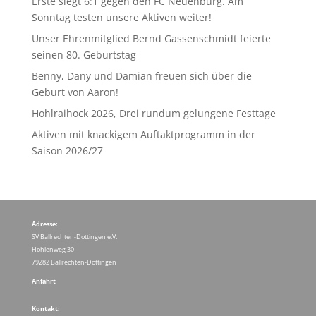
Erste siegt 6:1 gegen den FC Neuenburg. Am
Sonntag testen unsere Aktiven weiter!
Unser Ehrenmitglied Bernd Gassenschmidt feierte
seinen 80. Geburtstag
Benny, Dany und Damian freuen sich über die
Geburt von Aaron!
Hohlraihock 2026, Drei rundum gelungene Festtage
Aktiven mit knackigem Auftaktprogramm in der
Saison 2026/27
Adresse:
SV Ballrechten-Dottingen e.V.
Hohlenweg 30
79282 Ballrechten-Dottingen
Anfahrt
Kontakt: