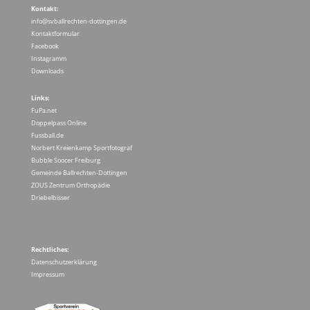
Kontakt:
info@svballrechten-dottingen.de
Kontaktformular
Facebook
Instagramm
Downloads
Links:
FuPa.net
Doppelpass Online
Fussball.de
Norbert Kreienkamp Sportfotograf
Bubble Soocer Freiburg
Gemeinde Ballrechten-Dottingen
ZOUS Zentrum Orthopädie
Driebelbisser
Rechtliches:
Datenschutzerklärung
Impressum