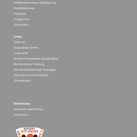
info@svballrechten-dottingen.de
Kontaktformular
Facebook
Instagramm
Downloads
Links:
FuPa.net
Doppelpass Online
Fussball.de
Norbert Kreienkamp Sportfotograf
Bubble Soocer Freiburg
Gemeinde Ballrechten-Dottingen
ZOUS Zentrum Orthopädie
Driebelbisser
Rechtliches:
Datenschutzerklärung
Impressum