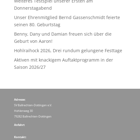
Weiteres Testspiel unserer Ersten am
Donnerstagabend
Unser Ehrenmitglied Bernd Gassenschmidt feierte
seinen 80. Geburtstag
Benny, Dany und Damian freuen sich über die
Geburt von Aaron!
Hohlraihock 2026, Drei rundum gelungene Festtage
Aktiven mit knackigem Auftaktprogramm in der
Saison 2026/27
Adresse:
SV Ballrechten-Dottingen e.V.
Hohlenweg 30
79282 Ballrechten-Dottingen
Anfahrt
Kontakt: