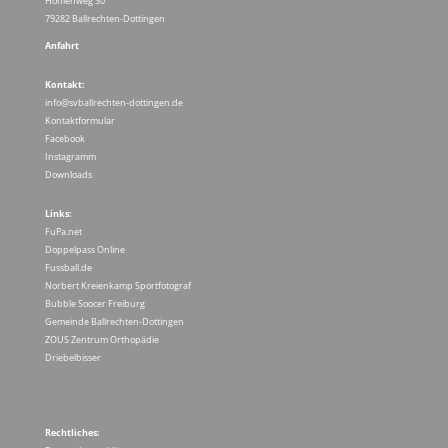
Hohlenweg 30
79282 Ballrechten-Dottingen
Anfahrt
Kontakt:
info@svballrechten-dottingen.de
Kontaktformular
Facebook
Instagramm
Downloads
Links:
FuPa.net
Doppelpass Online
Fussball.de
Norbert Kreienkamp Sportfotograf
Bubble Soocer Freiburg
Gemeinde Ballrechten-Dottingen
ZOUS Zentrum Orthopädie
Driebelbisser
Rechtliches: