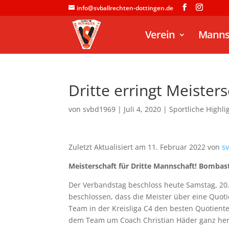
info@svballrechten-dottingen.de
Verein
Manns
Dritte erringt Meister
von
svbd1969
|
Juli 4, 2020
|
Sportliche Highli
Zuletzt Aktualisiert am 11. Februar 2022 von
s
Meisterschaft für Dritte Mannschaft! Bombast
Der Verbandstag beschloss heute Samstag, 20.
beschlossen, dass die Meister über eine Quoti
Team in der Kreisliga C4 den besten Quotiente
dem Team um Coach Christian Häder ganz herz