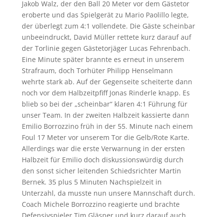
Jakob Walz, der den Ball 20 Meter vor dem Gästetor
eroberte und das Spielgerät zu Mario Paolillo legte,
der überlegt zum 4:1 vollendete. Die Gäste scheinbar
unbeeindruckt, David Müller rettete kurz darauf auf
der Torlinie gegen Gästetorjäger Lucas Fehrenbach.
Eine Minute später brannte es erneut in unserem
Strafraum, doch Torhüter Philipp Henselmann
wehrte stark ab. Auf der Gegenseite scheiterte dann
noch vor dem Halbzeitpfiff Jonas Rinderle knapp. Es
blieb so bei der „scheinbar“ klaren 4:1 Führung für
unser Team. In der zweiten Halbzeit kassierte dann
Emilio Borrozzino früh in der 55. Minute nach einem
Foul 17 Meter vor unserem Tor die Gelb/Rote Karte.
Allerdings war die erste Verwarnung in der ersten
Halbzeit für Emilio doch diskussionswürdig durch
den sonst sicher leitenden Schiedsrichter Martin
Bernek. 35 plus 5 Minuten Nachspielzeit in
Unterzahl, da musste nun unsere Mannschaft durch.
Coach Michele Borrozzino reagierte und brachte
Defensivspieler Tim Gläsner und kurz darauf auch