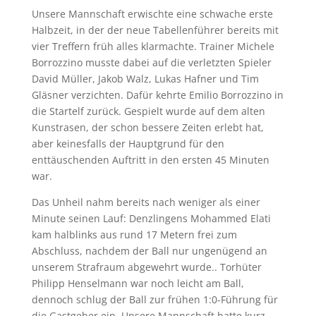
Unsere Mannschaft erwischte eine schwache erste
Halbzeit, in der der neue Tabellenführer bereits mit
vier Treffern früh alles klarmachte. Trainer Michele
Borrozzino musste dabei auf die verletzten Spieler
David Müller, Jakob Walz, Lukas Hafner und Tim
Gläsner verzichten. Dafür kehrte Emilio Borrozzino in
die Startelf zurück. Gespielt wurde auf dem alten
Kunstrasen, der schon bessere Zeiten erlebt hat,
aber keinesfalls der Hauptgrund für den
enttäuschenden Auftritt in den ersten 45 Minuten
war.
Das Unheil nahm bereits nach weniger als einer
Minute seinen Lauf: Denzlingens Mohammed Elati
kam halblinks aus rund 17 Metern frei zum
Abschluss, nachdem der Ball nur ungenügend an
unserem Strafraum abgewehrt wurde.. Torhüter
Philipp Henselmann war noch leicht am Ball,
dennoch schlug der Ball zur frühen 1:0-Führung für
die Gastgeber ein. Unsere Mannschaft hatte kurz