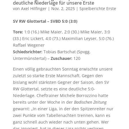
deutliche Niederlage für unsere Erste
von
Axel Hilfinger
|
Nov. 2, 2025
|
Spielberichte Erste
SV RW Glottertal – SVBD 5:0 (3:0)
Tore:
1:0 (16.) Mike Maier, 2:0 (30.) Mike Maier, 3:0
(33.) Eric Lickert, 4:0 (73.) Maximilian Leyser, 5:0 (76.)
Raffael Wegener
Schiedsrichter:
Tobias Bartschat (Spvgg.
Untermünstertal) –
Zuschauer:
120
Einen völlig gebrauchten Sonntag erwischte unsere
zuletzt so starke Erste Mannschaft. Gegen den
bislang wohl stärksten Gegner der Saison, den SV
RW Glottertal, setzte es eine deutliche 5:0-
Niederlage. Cheftrainer Michele Borrozzino hatte
bereits unter der Woche in der
Badischen Zeitung
gewarnt: „In einer Liga, in der den Spitzenreiter nur
zwei Punkte vom Tabellenachten trennen, kann es
ganz schnell auch wieder nach unten gehen. Wer
das ignoriert, hat in dieser Liga nichts verloren –