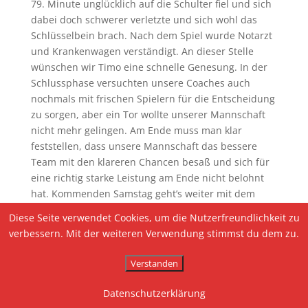
79. Minute unglücklich auf die Schulter fiel und sich
dabei doch schwerer verletzte und sich wohl das
Schlüsselbein brach. Nach dem Spiel wurde Notarzt
und Krankenwagen verständigt. An dieser Stelle
wünschen wir Timo eine schnelle Genesung. In der
Schlussphase versuchten unsere Coaches auch
nochmals mit frischen Spielern für die Entscheidung
zu sorgen, aber ein Tor wollte unserer Mannschaft
nicht mehr gelingen. Am Ende muss man klar
feststellen, dass unsere Mannschaft das bessere
Team mit den klareren Chancen besaß und sich für
eine richtig starke Leistung am Ende nicht belohnt
hat. Kommenden Samstag geht’s weiter mit dem
Auswärtsspiel bei der SG Freiamt/Ottoschwanden.
Diese Seite verwendet Cookies, um die Nutzerfreundlichkeit zu
Anstoß ist um 18.00 Uhr.
verbessern. Mit der weiteren Verwendung stimmst du dem zu.
Taktische Aufstellung
Verstanden
Latten_Knaller David Müller
Datenschutzerklärung