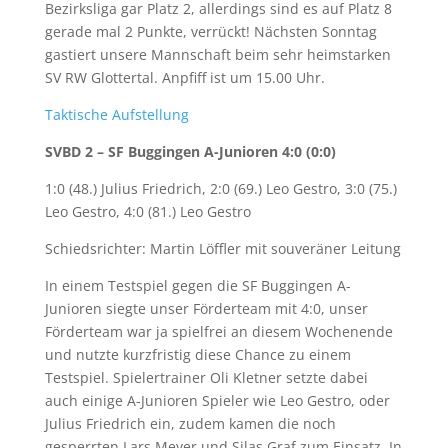
Bezirksliga gar Platz 2, allerdings sind es auf Platz 8
gerade mal 2 Punkte, verrückt! Nächsten Sonntag
gastiert unsere Mannschaft beim sehr heimstarken
SV RW Glottertal. Anpfiff ist um 15.00 Uhr.
Taktische Aufstellung
SVBD 2 – SF Buggingen A-Junioren 4:0 (0:0)
1:0 (48.) Julius Friedrich, 2:0 (69.) Leo Gestro, 3:0 (75.)
Leo Gestro, 4:0 (81.) Leo Gestro
Schiedsrichter: Martin Löffler mit souveräner Leitung
In einem Testspiel gegen die SF Buggingen A-
Junioren siegte unser Förderteam mit 4:0, unser
Förderteam war ja spielfrei an diesem Wochenende
und nutzte kurzfristig diese Chance zu einem
Testspiel. Spielertrainer Oli Kletner setzte dabei
auch einige A-Junioren Spieler wie Leo Gestro, oder
Julius Friedrich ein, zudem kamen die noch
gesperrten Lars Meyer und Silas Graf zum Einsatz. In