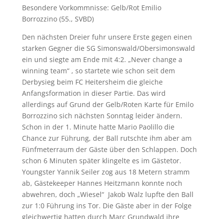
Besondere Vorkommnisse: Gelb/Rot Emilio
Borrozzino (55., SVBD)
Den nächsten Dreier fuhr unsere Erste gegen einen
starken Gegner die SG Simonswald/Obersimonswald
ein und siegte am Ende mit 4:2. „Never change a
winning team“ , so startete wie schon seit dem
Derbysieg beim FC Heitersheim die gleiche
Anfangsformation in dieser Partie. Das wird
allerdings auf Grund der Gelb/Roten Karte für Emilo
Borrozzino sich nächsten Sonntag leider ändern.
Schon in der 1. Minute hatte Mario Paolillo die
Chance zur Führung, der Ball rutschte ihm aber am
Fünfmeterraum der Gäste über den Schlappen. Doch
schon 6 Minuten später klingelte es im Gästetor.
Youngster Yannik Seiler zog aus 18 Metern stramm
ab, Gästekeeper Hannes Heitzmann konnte noch
abwehren, doch „Wiesel“ Jakob Walz lupfte den Ball
zur 1:0 Führung ins Tor. Die Gäste aber in der Folge
gleichwertig hatten durch Marc Grundwald ihre