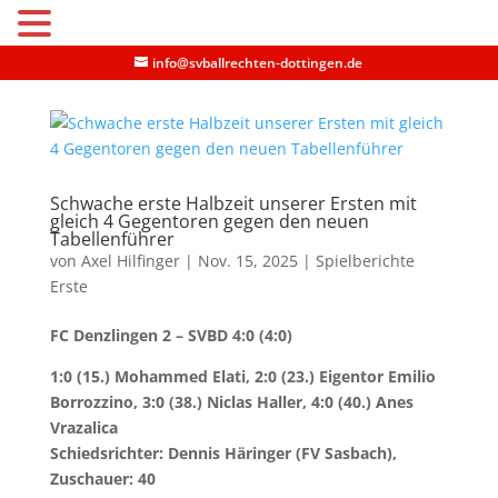
MENU
info@svballrechten-dottingen.de
Schwache erste Halbzeit unserer Ersten mit
gleich 4 Gegentoren gegen den neuen
Tabellenführer
von
Axel Hilfinger
|
Nov. 15, 2025
|
Spielberichte
Erste
FC Denzlingen 2 – SVBD 4:0 (4:0)
1:0 (15.) Mohammed Elati, 2:0 (23.) Eigentor Emilio
Borrozzino, 3:0 (38.) Niclas Haller, 4:0 (40.) Anes
Vrazalica
Schiedsrichter: Dennis Häringer (FV Sasbach),
Zuschauer: 40