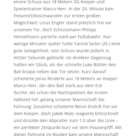
einem Schuss aus 18 Metern SG-Keeper und
Spielertrainer Marco Herr. In der 20. Minute kam
Freiamt/Ottoschwanden zur ersten großen
Möglichkeit: Linus Engler stand plötzlich frei vor
unserem Tor, doch Schlussmann Philipp
Henselmann parierte stark per Fußabwehr. Nur
wenige Minuten später hatte Yannik Seiler (25.) eine
gute Gelegenheit, sein Schuss wurde jedoch in
letzter Sekunde geblockt. Im direkten Gegenzug
hatten wir Glück, als der schnelle Luke Bühler den
Ball knapp neben das Tor setzte. Kurz darauf
scheiterte Jonas Rinderle aus 18 Metern an Keeper
Marco Herr, der den Ball stark aus dem Eck
fischte. Als schon die Nachspielzeit der ersten
Halbzeit lief, gelang unserer Mannschaft die
Führung: Zunächst scheiterte Benni Endriß frei vor
dem Keeper, doch Jakob Walz reagierte blitzschnell
und drückte den Abpraller zum 1:0 über die Linie –
ein perfekter Zeitpunkt kurz vor dem Pausenpfiff. Mit
dieser Führung im Rücken kam unsere Mannschaft